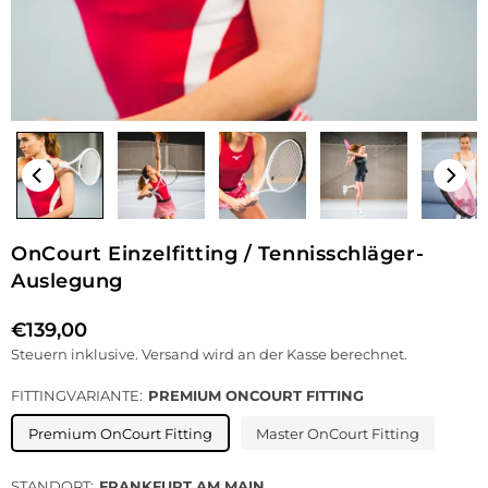
OnCourt Einzelfitting / Tennisschläger-
Auslegung
€139,00
Normaler
Steuern inklusive.
Versand
wird an der Kasse berechnet.
Preis
FITTINGVARIANTE:
PREMIUM ONCOURT FITTING
Premium OnCourt Fitting
Master OnCourt Fitting
STANDORT:
FRANKFURT AM MAIN