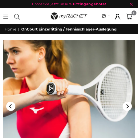
Entdecke jetzt unsere
Fittingangebote!
0
MYRACKET
Home
|
OnCourt Einzelfitting / Tennisschläger-Auslegung