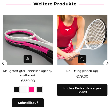
Weitere Produkte
Maßgefertigter Tennisschläger by
Re-Fitting (check-up)
myRacket
Normaler
€79,00
€339,00
Preis
In den Einkaufswagen
legen
Schnellkauf