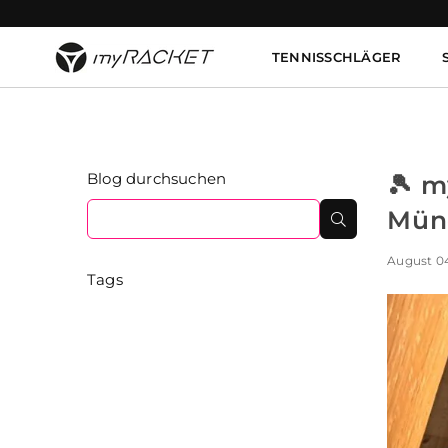
TENNISSCHLÄGER
MYRACKET
Blog durchsuchen
🎾 m
Münc
Suchen
August 0
Tags