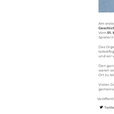
Am erste
Geschic
Vom
01.
Spieler:
Das Org
tatkräft
und wir 
Den ganz
waren w
Ort zu te
Vielen D
gemeins
Veröffentl
Twitt