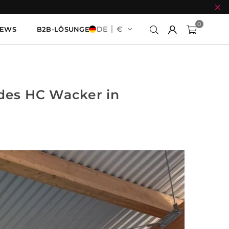
0
DE
€
EWS
B2B-LÖSUNGEN
des HC Wacker in