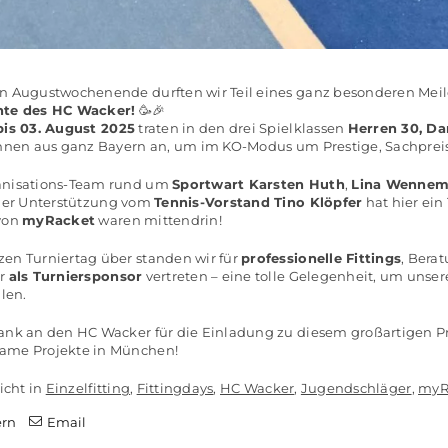
n Augustwochenende durften wir Teil eines ganz besonderen Meil
hte des HC Wacker!
🥳🎉
 bis 03. August 2025
traten in den drei Spielklassen
Herren 30, D
innen aus ganz Bayern an, um im KO-Modus um Prestige, Sachprei
anisations-Team rund um
Sportwart Karsten Huth
,
Lina Wenne
iger Unterstützung vom
Tennis-Vorstand Tino Klöpfer
hat hier ein
von
myRacket
waren mittendrin!
en Turniertag über standen wir für
professionelle Fittings
, Bera
ir
als Turniersponsor
vertreten – eine tolle Gelegenheit, um unser
ilen.
ank an den HC Wacker für die Einladung zu diesem großartigen Pre
ame Projekte in München!
icht in
Einzelfitting
,
Fittingdays
,
HC Wacker
,
Jugendschläger
,
myR
ern
Email