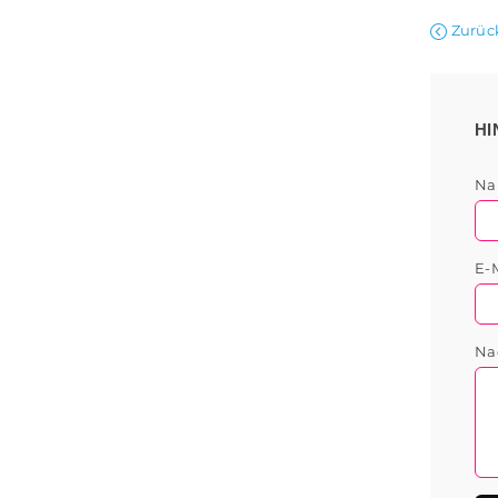
Zurüc
HI
N
E-
Na