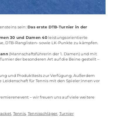
ensteins sein:
Das erste DTB-Turnier in der
amen 30 und Damen 40
leistungsorientierte
se, DTB-Ranglisten- sowie LK-Punkte zu kämpfen.
mann
(Mannschaftsführerin der 1. Damen) und mit
 Turnier der besonderen Art auf die Beine gestellt –
tung und Produkttests zur Verfügung. Außerdem
e Leidenschaft für Tennis mit den Spieler:innen vor
mierenevent – wir freuen uns auf viele weitere
acket
,
Tennis
,
Tennisschläger
,
Turnier