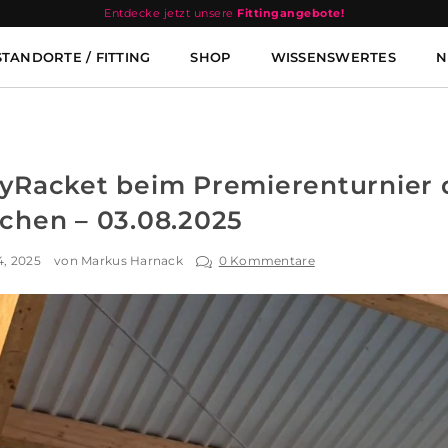
Entdecke jetzt unsere
Fittingangebote!
STANDORTE / FITTING
SHOP
WISSENSWERTES
N
yRacket beim Premierenturnier 
hen – 03.08.2025
4, 2025
von Markus Harnack
0 Kommentare