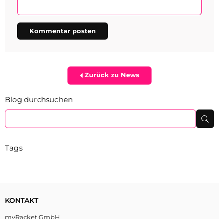
Zurück zu News
Blog durchsuchen
Su
Tags
KONTAKT
myRacket GmbH