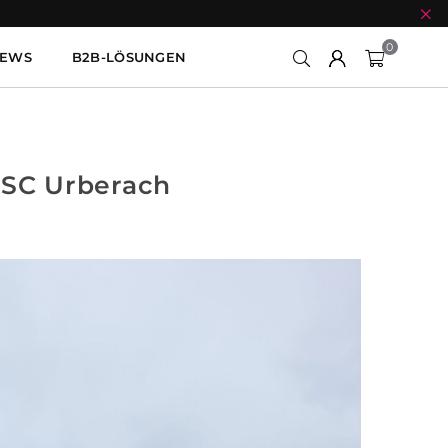
0
EWS
B2B-LÖSUNGEN
 BSC Urberach