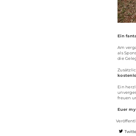
Ein fant
Am verg
als Spon
die Gele
Zusätzli
kostenlo
Ein herz
unverges
freuen u
Euer m
y
Veröffentl
Twitt