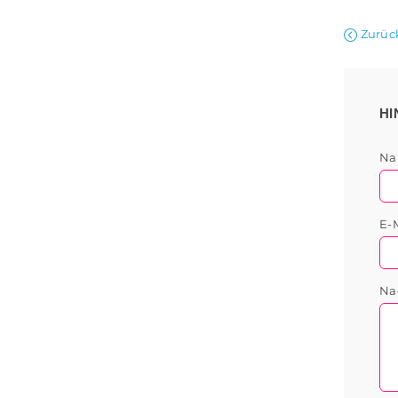
Zurüc
HI
N
E-
Na