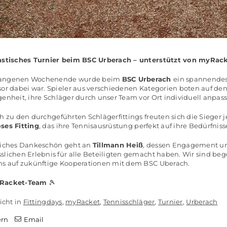
astisches Turnier beim BSC Ur
berach
– unterstützt
von m
yRac
angenen Wochenende wurde beim
BSC Urberach
ein spannendes
sor dabei war. Spieler aus
verschiedenen Kategorien boten auf de
genheit,
ihre Schläger durch unser Team vor Ort individuell anpa
ch zu den durchgeführten Schlägerfittings freuten
sich die Sieger
ses Fitting
, das ihre
Tennisausrüstung perfekt auf ihre Bedürfni
liches Dankeschön geht an
Tillmann Heiß
, dessen
Engagement und
slichen Erlebnis für alle Beteiligten gemacht
haben. Wir sind bege
ns auf zukünftige Kooperationen mit dem
BSC U
berach
.
Racket
-Team
🎾
icht in
Fittingdays
,
myRacket
,
Tennisschläger
,
Turnier
,
Urberach
ern
Email