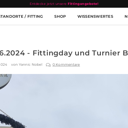
Entdecke jetzt unsere
Fittingangebote!
STANDORTE / FITTING
SHOP
WISSENSWERTES
N
6.2024 - Fittingday und Turnier
2024
von Yannic Nobel
0 Kommentare